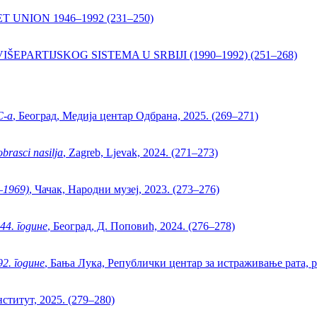
UNION 1946–1992 (231–250)
ŠEPARTIJSKOG SISTEMA U SRBIJI (1990–1992) (251–268)
С-а
, Београд, Медија центар Одбрана, 2025. (269–271)
brasci nasilja
, Zagreb, Ljevak, 2024. (271–273)
–1969)
, Чачак, Народни музеј, 2023. (273–276)
44. године
, Београд, Д. Поповић, 2024. (276–278)
2. године
, Бања Лука, Републички центар за истраживање рата, р
ститут, 2025. (279–280)