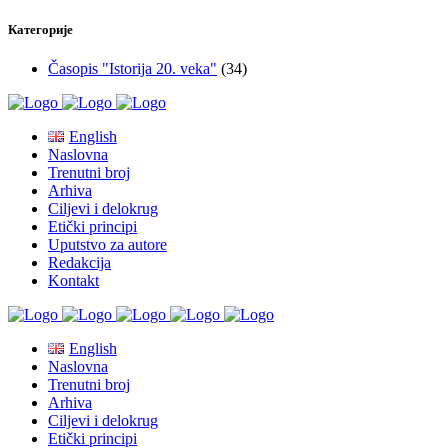
Категорије
Časopis "Istorija 20. veka"
(34)
English
Naslovna
Trenutni broj
Arhiva
Ciljevi i delokrug
Etički principi
Uputstvo za autore
Redakcija
Kontakt
English
Naslovna
Trenutni broj
Arhiva
Ciljevi i delokrug
Etički principi