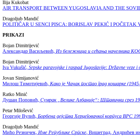
Ilija Kukobat
AIR TRANSPORT BETWEEN YUGOSLAVIA AND THE SOVIET 
Dragoljub Mandić
POLITIČAR U SENCI PISCA: BORISLAV PEKIĆ I POČETAK VI
PRIKAZI
Bojan Dimitrijević
Александар Васиљевић,
Из бележница и сећања начелника КО
Bojan Dimitrijević
Iva Vukušić,
Srpske paravojske i raspad Jugoslavije: Državne veze i o
Jovan Simijanović
Милош Тимотијевић,
Како је Чачак постао град кошарке (1945
Ratko Minić
Душан Поповић,
Сумрак „Велике Албаније“: Штавички срез 19
Petar Milošević
Георгије Вулић,
Борбена дејства Херцеговачког корпуса ВРС 199
Dragoljub Mandić
Мићо Резничек,
Име Републике Српске
, Вишеград, Андрићев ин