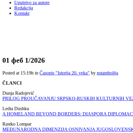
Uputstvo za autore
Redakcija
Kontakt
01 феб
1/2026
Posted at 15:19h
in
Časopis "Istorija 20. veka"
by
nstambolija
ČLANCI
Dunja Radojević
PRILOG PROUČAVANJU SRPSKO-RUSKIH KULTURNIH VEZA:
Ledia Dushku
A HOMELAND BEYOND BORDERS: DIASPORA DIPLOMACY A
Rastko Lompar
MEĐUNARODNA DIMENZIJA OSNIVANJA JUGOSLOVENSKOG