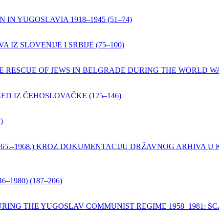
N YUGOSLAVIA 1918–1945 (51–74)
 IZ SLOVENIJE I SRBIJE (75–100)
HE RESCUE OF JEWS IN BELGRADE DURING THE WORLD WAR
D IZ ČEHOSLOVAČKE (125–146)
)
965.–1968.) KROZ DOKUMENTACIJU DRŽAVNOG ARHIVA U
–1980) (187–206)
ING THE YUGOSLAV COMMUNIST REGIME 1958–1981: SCA