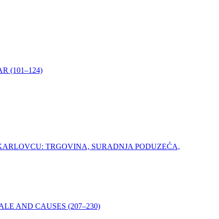
 (101–124)
 KARLOVCU: TRGOVINA, SURADNJA PODUZEĆA,
LE AND CAUSES (207–230)