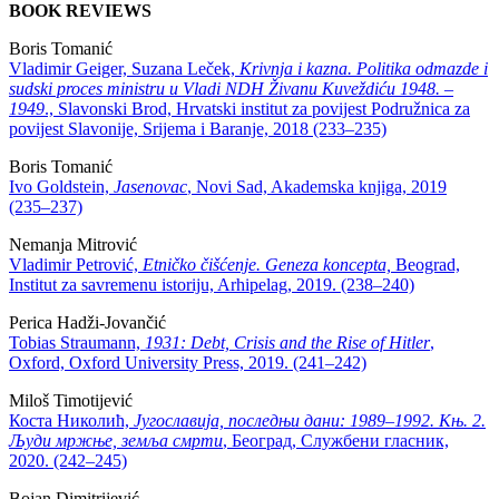
BOOK REVIEWS
Boris Tomanić
Vladimir Geiger, Suzana Leček,
Krivnja i kazna. Politika odmazde i
sudski proces ministru u Vladi NDH Živanu Kuveždiću 1948. –
1949
., Slavonski Brod, Hrvatski institut za povijest Podružnica za
povijest Slavonije, Srijema i Baranje, 2018 (233–235)
Boris Tomanić
Ivo Goldstein,
Jasenovac
, Novi Sad, Akademska knjiga, 2019
(235–237)
Nemanja Mitrović
Vladimir Petrović,
Etničko čišćenje. Geneza koncepta,
Beograd,
Institut za savremenu istoriju, Arhipelag, 2019. (238–240)
Perica Hadži-Jovančić
Tobias Straumann,
1931: Debt, Crisis and the Rise of Hitler
,
Oxford, Oxford University Press, 2019. (241–242)
Miloš Timotijević
Коста Николић,
Југославија, последњи дани: 1989‒1992. Књ. 2.
Људи мржње, земља смрти
, Београд, Службени гласник,
2020. (242–245)
Bojan Dimitrijević