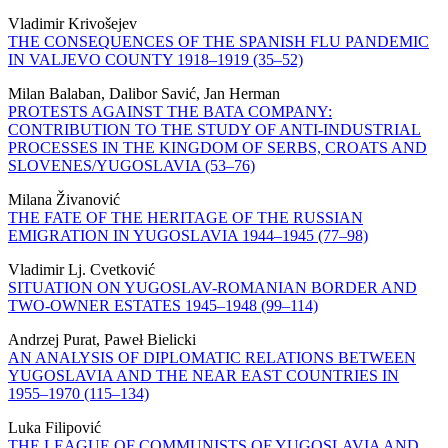
Vladimir Krivošejev
THE CONSEQUENCES OF THE SPANISH FLU PANDEMIC
IN VALJEVO COUNTY 1918‒1919 (35–52)
Milan Balaban, Dalibor Savić, Jan Herman
PROTESTS AGAINST THE BATA COMPANY:
CONTRIBUTION TO THE STUDY OF ANTI-INDUSTRIAL
PROCESSES IN THE KINGDOM OF SERBS, CROATS AND
SLOVENES/YUGOSLAVIA (53–76)
Milana Živanović
THE FATE OF THE HERITAGE OF THE RUSSIAN
EMIGRATION IN YUGOSLAVIA 1944‒1945 (77–98)
Vladimir Lj. Cvetković
SITUATION ON YUGOSLAV-ROMANIAN BORDER AND
TWO-OWNER ESTATES 1945‒1948 (99–114)
Andrzej Purat, Paweł Bielicki
AN ANALYSIS OF DIPLOMATIC RELATIONS BETWEEN
YUGOSLAVIA AND THE NEAR EAST COUNTRIES IN
1955‒1970 (115–134)
Luka Filipović
THE LEAGUE OF COMMUNISTS OF YUGOSLAVIA AND