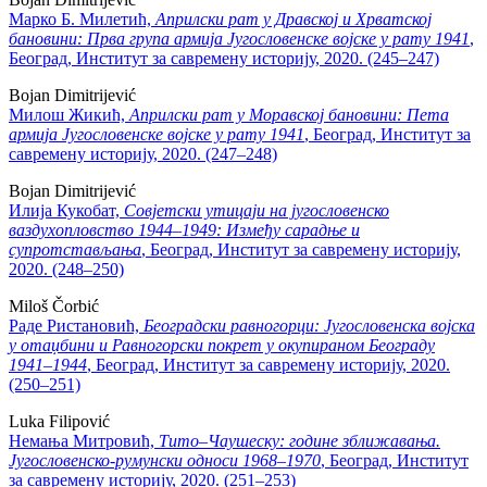
Марко Б. Милетић,
Априлски рат у Дравској и Хрватској
бановини:
Прва група армија Југословенске војске у рату 1941
,
Београд, Институт за савремену историју, 2020. (245–247)
Bojan Dimitrijević
Милош Жикић,
Априлски рат у Моравској бановини: Пета
армија Југословенске војске у рату 1941
, Београд, Институт за
савремену историју, 2020. (247–248)
Bojan Dimitrijević
Илија Кукобат,
Совјетски утицаји на југословенско
ваздухопловство
1944‒1949: Између сарадње и
супротстављања
, Београд, Институт за савремену историју,
2020. (248–250)
Miloš Čorbić
Раде Ристановић,
Београдски равногорци: Југословенска војска
у отаџбини и Равногорски покрет у окупираном Београду
1941‒1944
, Београд, Институт за савремену историју, 2020.
(250–251)
Luka Filipović
Немања Митровић,
Тито‒Чаушеску: године зближавања.
Југословенско-румунски односи 1968‒1970
, Београд, Институт
за савремену историју, 2020. (251–253)