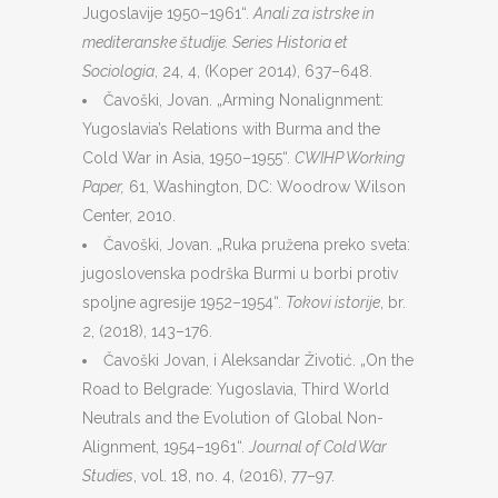
Jugoslavije 1950–1961“.
Anali za istrske in
mediteranske študije. Series Historia et
Sociologia
, 24, 4, (Koper 2014), 637–648.
Čavoški, Jovan. „Arming Nonalignment:
Yugoslavia’s Relations with Burma and the
Cold War in Asia, 1950–1955“.
CWIHP Working
Paper,
61, Washington, DC: Woodrow Wilson
Center, 2010.
Čavoški, Jovan. „Ruka pružena preko sveta:
jugoslovenska podrška Burmi u borbi protiv
spoljne agresije 1952–1954“.
Tokovi istorije
, br.
2, (2018), 143–176.
Čavoški Jovan, i Aleksandar Životić. „On the
Road to Belgrade: Yugoslavia, Third World
Neutrals and the Evolution of Global Non-
Alignment, 1954–1961“.
Journal of Cold War
Studies
, vol. 18, no. 4, (2016), 77–97.