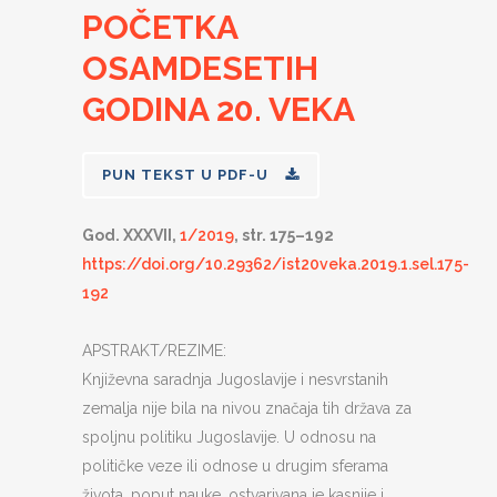
POČETKA
OSAMDESETIH
GODINA 20. VEKA
PUN TEKST U PDF-U
God. XXXVII,
1/2019
, str. 175–192
https://doi.org/10.29362/ist20veka.2019.1.sel.175-
192
APSTRAKT/REZIME:
Književna saradnja Jugoslavije i nesvrstanih
zemalja nije bila na nivou značaja tih država za
spoljnu politiku Jugoslavije. U odnosu na
političke veze ili odnose u drugim sferama
života, poput nauke, ostvarivana je kasnije i