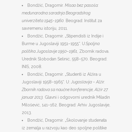
Bondžić, Dragomir.
Misao bez pasoša:
međunarodna saradnja Beogradskog
univerziteta 1945–1960.
Beograd: Institut za
savremenu istoriju, 2011.
Bondžić, Dragomir. „Stipendisti iz Indije i
Burme u Jugoslaviji 1951–1955
“
. U:
Spoljna
politika Jugoslavije 1950–1961
, Zbornik radova.
Urednik Slobodan Selinić, 558–570. Beograd:
INIS, 2008.
Bondžić, Dragomir. „Studenti iz Alžira u
Jugoslaviji 1958–1965“. U:
Jugoslavija – Alžir.
Zbornik radova sa naučne konferencije, Alžir 27.
januar 2013.
Glavni i odgovorni urednik Miladin
Milošević, 141–162. Beograd: Arhiv Jugoslavije,
2013.
Bondžić, Dragomir. „Školovanje studenata
iz zemalja u razvoju kao deo spoljne politike