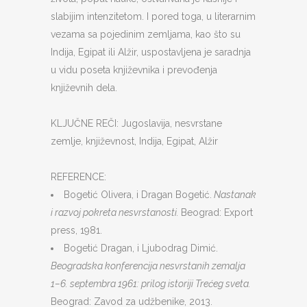
slabijim intenzitetom. I pored toga, u literarnim
vezama sa pojedinim zemljama, kao što su
Indija, Egipat ili Alžir, uspostavljena je saradnja
u vidu poseta književnika i prevođenja
književnih dela.
KLJUČNE REČI: Jugoslavija, nesvrstane
zemlje, književnost, Indija, Egipat, Alžir
REFERENCE:
Bogetić Olivera, i Dragan Bogetić.
Nastanak
i razvoj pokreta nesvrstanosti.
Beograd: Export
press, 1981.
Bogetić Dragan, i Ljubodrag Dimić.
Beogradska konferencija nesvrstanih zemalja
1–6. septembra 1961: prilog istoriji Trećeg sveta.
Beograd: Zavod za udžbenike, 2013.