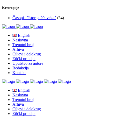
Категорије
Časopis "Istorija 20. veka"
(34)
English
Naslovna
Trenutni broj
Arhiva
Ciljevi i delokrug
Etički principi
Uputstvo za autore
Redakcija
Kontakt
English
Naslovna
Trenutni broj
Arhiva
Ciljevi i delokrug
Etički principi