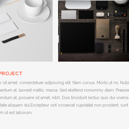
 PROJECT
sit amet, consectetuer adipiscing elit. Nam cursus. Morbi ut mi. Nul
entum at, laoreet mattis, massa. Sed eleifend nonummy diam. Praesen
ndum at, posuere sit amet, nibh. Duis tincidunt lectus quis dui viverra
ate aliquam dui.Excepteur sint occaecat cupidatat non proident, sunt i
im id est laborum