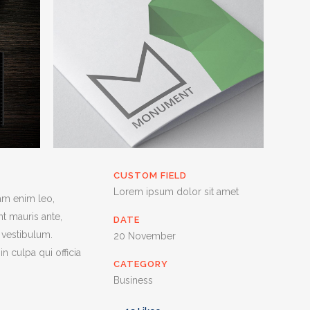
CUSTOM FIELD
Lorem ipsum dolor sit amet
lam enim leo,
t mauris ante,
DATE
 vestibulum.
20 November
n culpa qui officia
CATEGORY
Business