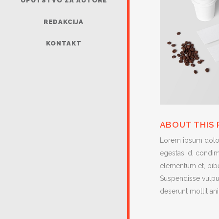
UPUTSTVO ZA AUTORE
REDAKCIJA
KONTAKT
ABOUT THIS
Lorem ipsum dolor 
egestas id, condim
elementum et, bibe
Suspendisse vulput
deserunt mollit an