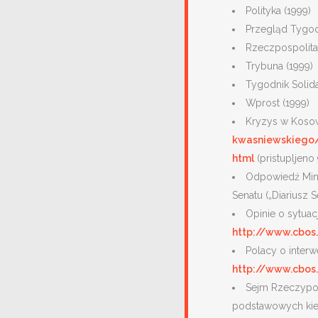
Polityka (1999)
Przegląd Tygo
Rzeczpospolita
Trybuna (1999)
Tygodnik Solid
Wprost (1999)
Kryzys w Kosow
kwasniewskiego/a
html
(pristupljeno 
Odpowiedź Mini
Senatu („Diariusz S
Opinie o sytua
http://www.cbos
Polacy o interw
http://www.cbos
Sejm Rzeczyposp
podstawowych kieru