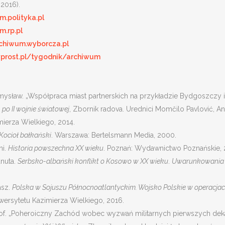
 2016).
m.polityka.pl
m.rp.pl
chiwum.wyborcza.pl
prost.pl/tygodnik/archiwum
mysław. „Współpraca miast partnerskich na przykładzie Bydgoszczy i
o II wojnie światowej
, Zbornik radova. Urednici Momčilo Pavlović,
mierza Wielkiego, 2014.
Kocioł bałkański
. Warszawa: Bertelsmann Media, 2000.
ni.
Historia powszechna XX wieku
. Poznań: Wydawnictwo Poznańskie, 
anuta.
Serbsko-albański konflikt o Kosowo w XX wieku
.
Uwarunkowania –
asz.
Polska w Sojuszu Północnoatlantyckim. Wojsko Polskie w operacj
rsytetu Kazimierza Wielkiego, 2016.
tof. „Poheroiczny Zachód wobec wyzwań militarnych pierwszych deka