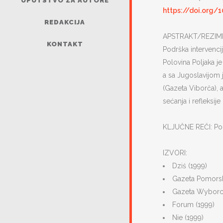
UPUTSTVO ZA AUTORE
https://doi.org/1
REDAKCIJA
APSTRAKT/REZIME: U
KONTAKT
Podrška intervenci
Polovina Poljaka je
a sa Jugoslavijom j
(Gazeta Viborča), a
sećanja i refleksij
KLJUČNE REČI: Pol
IZVORI:
Dziś (1999)
Gazeta Pomorsk
Gazeta Wyborcz
Forum (1999)
Nie (1999)