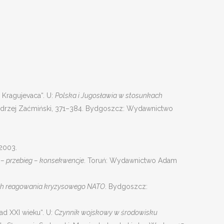
 Kragujevaca“. U:
Polska i Jugosławia w stosunkach
 Andrzej Zaćmiński, 371–384. Bydgoszcz: Wydawnictwo
2003.
 przebieg – konsekwencje
. Toruń: Wydawnictwo Adam
ach reagowania kryzysowego NATO
. Bydgoszcz:
d XXI wieku“. U:
Czynnik wojskowy w środowisku