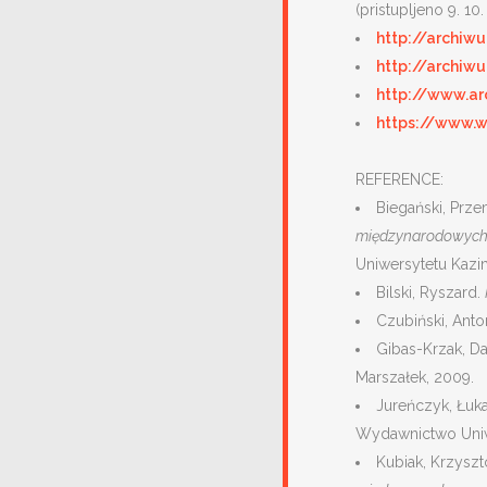
(pristupljeno 9. 10.
http://archiwu
http://archiwu
http://www.ar
https://www.w
REFERENCE:
Biegański, Prze
międzynarodowych p
Uniwersytetu Kazi
Bilski, Ryszard.
Czubiński, Anto
Gibas-Krzak, D
Marszałek, 2009.
Jureńczyk, Łuk
Wydawnictwo Uniwe
Kubiak, Krzysz