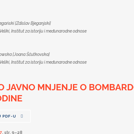
egański [Zdislav Bjeganjski]
Veliki, Institut za istoriju i međunarodne odnose
owska [Joana Ščutkovska]
Veliki, Institut za istoriju i međunarodne odnose
O JAVNO MNJENJE O BOMBARD
ODINE
U PDF-U
7
, str. 9–28