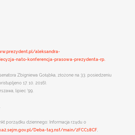
ww.prezydent.pl/aleksandra-
decyzja-nato-konferencja-prasowa-prezydenta-rp.
enatora Zbigniewa Gołąbka, złożone na 33. posiedzeniu
ristupljeno 17. 10. 2016).
zawa, lipiec ’99.
.
punkt porządku dziennego: Informacja rządu o
rka2.sejm.gov.pl/Deba-ta3.nsf/main/2FCC18CF
,