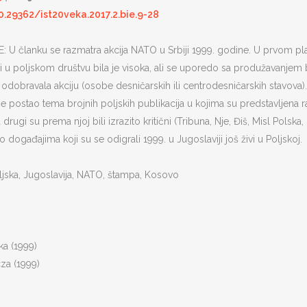
0.29362/ist20veka.2017.2.bie.9-28
 članku se razmatra akcija NATO u Srbiji 1999. godine. U prvom planu 
ji u poljskom društvu bila je visoka, ali se uporedo sa produžavanjem
 odobravala akciju (osobe desničarskih ili centrodesničarskih stavova).
e postao tema brojnih poljskih publikacija u kojima su predstavljena razl
 drugi su prema njoj bili izrazito kritični (Tribuna, Nje, Điš, Misl Polsk
e o događajima koji su se odigrali 1999. u Jugoslaviji još živi u Poljskoj.
jska, Jugoslavija, NATO, štampa, Kosovo
a (1999)
a (1999)