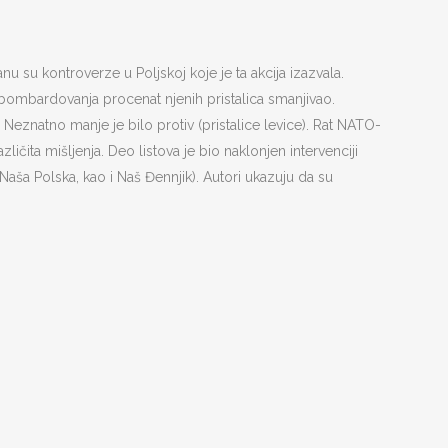
su kontroverze u Poljskoj koje je ta akcija izazvala.
 bombardovanja procenat njenih pristalica smanjivao.
 Neznatno manje je bilo protiv (pristalice levice). Rat NATO-
ičita mišljenja. Deo listova je bio naklonjen intervenciji
a, Naša Polska, kao i Naš Đennjik). Autori ukazuju da su