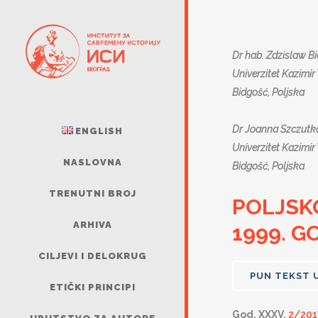
Dr hab. Zdzislaw Bi
Univerzitet Kazimir 
Bidgošć, Poljska
Dr Joanna Szczutk
ENGLISH
Univerzitet Kazimir 
NASLOVNA
Bidgošć, Poljska
TRENUTNI BROJ
POLJSK
ARHIVA
1999. G
CILJEVI I DELOKRUG
PUN TEKST 
ETIČKI PRINCIPI
God. XXXV,
2/201