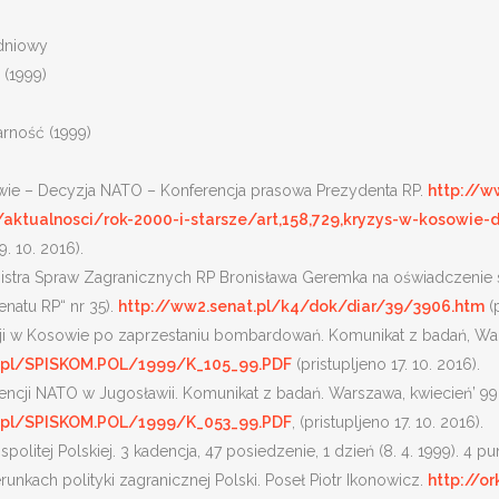
dniowy
 (1999)
arność (1999)
ie – Decyzja NATO – Konferencja prasowa Prezydenta RP.
http://w
ktualnosci/rok-2000-i-starsze/art,158,729,kryzys-w-kosowie-
9. 10. 2016).
stra Spraw Zagranicznych RP Bronisława Geremka na oświadczenie s
enatu RP“ nr 35).
http://ww2.senat.pl/k4/dok/diar/39/3906.htm
(p
cji w Kosowie po zaprzestaniu bombardowań. Komunikat z badań, Wars
.pl/SPISKOM.POL/1999/K_105_99.PDF
(pristupljeno 17. 10. 2016).
encji NATO w Jugosławii. Komunikat z badań. Warszawa, kwiecień’ 99
.pl/SPISKOM.POL/1999/K_053_99.PDF
, (pristupljeno 17. 10. 2016).
olitej Polskiej. 3 kadencja, 47 posiedzenie, 1 dzień (8. 4. 1999). 4 
nkach polityki zagranicznej Polski. Poseł Piotr Ikonowicz.
http://o