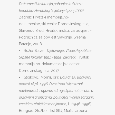
Dokumenti institucija pobunjenih Srba u
Republici Hrvatskoj (siječanj–lipanj 1992)
.
Zagreb: Hrvatski memorijalno-
dokumentacijski centar Domovinskog rata,
Slavonski Brod: Hrvatski institut za povijest –
Podružnica za povijest Slavonije, Srijema i
Baranje, 2008.
Ružić, Slaven.
Djelovanje „Vlade Republike
Srpske Krajine“ 1991.–1995.
Zagreb: Hrvatski
memorijalno-dokumentacijski centar
Domovinskog rata, 2017.
Stojković, Momir, prir.
Balkanski ugovorni
odnosi 1876–1996. Dvostrani i višestrani
međunarodni ugovori i drugi diplomatski akti o
državnim granicama, političkoj i vojnoj saradnji,
verskim i etničkim manjinama
, III (1946–1996).
Beograd: Službeni list SRJ, Međunarodna