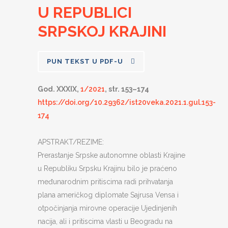
U REPUBLICI
SRPSKOJ KRAJINI
PUN TEKST U PDF-U
God. XXXIX,
1/2021
, str. 153–174
https://doi.org/10.29362/ist20veka.2021.1.gul.153-
174
APSTRAKT/REZIME:
Prerastanje Srpske autonomne oblasti Krajine
u Republiku Srpsku Krajinu bilo je praćeno
međunarodnim pritiscima radi prihvatanja
plana američkog diplomate Sajrusa Vensa i
otpočinjanja mirovne operacije Ujedinjenih
nacija, ali i pritiscima vlasti u Beogradu na