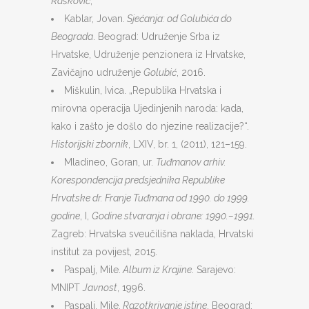
Rašković
,
Kablar, Jovan.
Sjećanja: od Golubića do
Beograda
. Beograd: Udruženje Srba iz
Hrvatske, Udruženje penzionera iz Hrvatske,
Zavičajno udruženje
Golubić
, 2016.
Miškulin, Ivica. „Republika Hrvatska i
mirovna operacija Ujedinjenih naroda: kada,
kako i zašto je došlo do njezine realizacije?“.
Historijski zbornik
, LXIV, br. 1, (2011), 121–159.
Mladineo, Goran, ur.
Tuđmanov arhiv.
Korespondencija predsjednika Republike
Hrvatske dr. Franje Tuđmana od 1990. do 1999.
godine
, I,
Godine stvaranja i obrane: 1990.–1991.
Zagreb: Hrvatska sveučilišna naklada, Hrvatski
institut za povijest, 2015.
Paspalj, Mile.
Album iz Krajine
. Sarajevo:
MNIPT
Javnost
, 1996.
Paspalj, Mile.
Razotkrivanje istine
. Beograd: