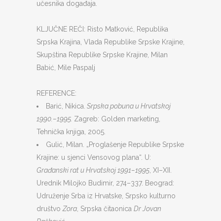
učesnika događaja.
KLJUČNE REČI: Risto Matković, Republika
Srpska Krajina, Vlada Republike Srpske Krajine,
Skupština Republike Srpske Krajine, Milan
Babić, Mile Paspalj
REFERENCE:
Barić, Nikica.
Srpska pobuna u Hrvatskoj
1990.–1995.
Zagreb: Golden marketing,
Tehnička knjiga, 2005.
Gulić, Milan. „Proglašenje Republike Srpske
Krajine: u sjenci Vensovog plana“. U:
Građanski rat u Hrvatskoj 1991–1995
, XI–XII.
Urednik Milojko Budimir, 274–337. Beograd:
Udruženje Srba iz Hrvatske, Srpsko kulturno
društvo
Zora
, Srpska čitaonica
Dr Jovan