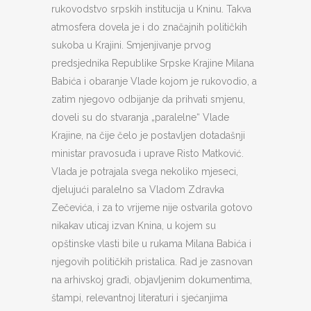
rukovodstvo srpskih institucija u Kninu. Takva
atmosfera dovela je i do značajnih političkih
sukoba u Krajini. Smjenjivanje prvog
predsjednika Republike Srpske Krajine Milana
Babića i obaranje Vlade kojom je rukovodio, a
zatim njegovo odbijanje da prihvati smjenu,
doveli su do stvaranja „paralelne“ Vlade
Krajine, na čije čelo je postavljen dotadašnji
ministar pravosuđa i uprave Risto Matković.
Vlada je potrajala svega nekoliko mjeseci,
djelujući paralelno sa Vladom Zdravka
Zečevića, i za to vrijeme nije ostvarila gotovo
nikakav uticaj izvan Knina, u kojem su
opštinske vlasti bile u rukama Milana Babića i
njegovih političkih pristalica. Rad je zasnovan
na arhivskoj građi, objavljenim dokumentima,
štampi, relevantnoj literaturi i sjećanjima