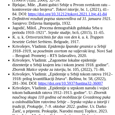
(1996/97) (izd. 2000), 52–59.
Bjelajac, Mile. „Ratni gubici Srbije u Prvom svetskom ratu –
kontroverze oko brojeva“.
Tokovi istorije
, br. 1, (2021), 41–
84. DOI:
https://doi.org/10.31212/tokovi.2021.1.bje.41-84
Definitivni rezultati popisa stanovništva od 31. januara 1921.
Sarajevo: Državna štamparija, 1932.
Jagodić, Miloš. „Procena demografskih gubitaka Srba u
periodu 1910–1921”.
Srpske studije
, br.6, (2015), 11–65.
K. u. k.
Ortsverzeichnis fur das von den k. u. k. Truppen
besetzte Gebiet Serbiens
. Belgrade, 1917.
Krivošejev, Vladimir.
Epidemija španske groznice u Srbiji
1918
–
1919, sa posebnim osvrtom na valjevski kraj
. Novi Sad
– Beograd: Prometej – RTS Izdavaštvo, 2020.
Krivošejev, Vladimir. „Zagonetne lokalne epidemije
dizenterije u Srbiji krajem leta i tokom jeseni 1918. godine”.
Zbornik Matice srpske za istoriju
, br. 105, (2022), 71–86.
Krivošejev, Vladimir. „Epidemije u Srbiji tokom ratova 1912–
1918: prilog kvantifikaciji žrtava“.
Baština
, br. 58, (2022),
281–304. DOI:
https://doi.org/10.5937/bastina32-36007
Krivošejev, Vladimir. „Epidemije u srpskom narodu i vojsci
tokom balkanskih ratova 1912–1913. godine“. U:
Zbornik
naučnog skupa 110 godina od mobilizacije Gvozdenog puka
u oslobodilačkim ratovima Srbije – Srpska vojska u istoriji i
tradiciji, Prokuplje, 7
–
9. oktobar 2022. godine.
Ur. Darko
Žarić, u pripremi. Prokuplje, Narodni muzej Toplice, 2023.