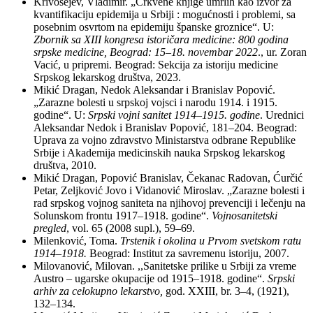
Krivošejev, Vladimir. „Crkvene knjige umrlih kao izvor za
kvantifikaciju epidemija u Srbiji : mogućnosti i problemi, sa
posebnim osvrtom na epidemiju španske groznice“. U:
Zbornik sa XIII kongresa istoričara medicine: 800 godina
srpske medicine, Beograd: 15
–
18. novembar 2022
., ur. Zoran
Vacić, u pripremi. Beograd: Sekcija za istoriju medicine
Srpskog lekarskog društva, 2023.
Mikić Dragan, Nedok Aleksandar i Branislav Popović.
„Zarazne bolesti u srpskoj vojsci i narodu 1914. i 1915.
godine“. U:
Srpski vojni sanitet 1914–1915. godine
. Urednici
Aleksandar Nedok i Branislav Popović, 181–204. Beograd:
Uprava za vojno zdravstvo Ministarstva odbrane Republike
Srbije i Akademija medicinskih nauka Srpskog lekarskog
društva, 2010.
Mikić Dragan, Popović Branislav, Čekanac Radovan, Ćurčić
Petar, Zeljković Jovo i Vidanović Miroslav. „Zarazne bolesti i
rad srpskog vojnog saniteta na njihovoj prevenciji i lečenju na
Solunskom frontu 1917–1918. godine“.
Vojnosanitetski
pregled
, vol. 65 (2008 supl.), 59–69.
Milenković, Toma.
Trstenik i okolina u Prvom svetskom ratu
1914
–
1918.
Beograd: Institut za savremenu istoriju, 2007.
Milovanović, Milovan. ,,Sanitetske prilike u Srbiji za vreme
Austro – ugarske okupacije od 1915–1918. godine“.
Srpski
arhiv za celokupno lekarstvo,
god. XXIII, br. 3–4, (1921),
132–134.