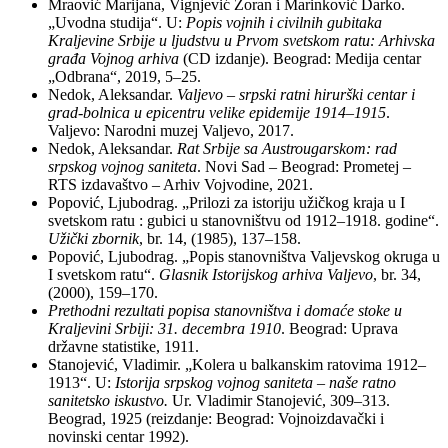
Mraović Marijana, Vignjević Zoran i Marinković Darko.
„Uvodna studija“. U:
Popis vojnih i civilnih gubitaka
Kraljevine Srbije u ljudstvu u Prvom svetskom ratu: Arhivska
građa Vojnog arhiva
(CD izdanje). Beograd: Medija centar
„Odbrana“, 2019, 5–25.
Nedok, Aleksandar.
Valjevo
–
srpski ratni hirurški centar i
grad-bolnica u epicentru velike epidemije 1914–1915
.
Valjevo: Narodni muzej Valjevo, 2017.
Nedok, Aleksandar.
Rat Srbije sa Austrougarskom: rad
srpskog vojnog saniteta
. Novi Sad – Beograd: Prometej –
RTS izdavaštvo – Arhiv Vojvodine, 2021.
Popović, Ljubodrag. „Prilozi za istoriju užičkog kraja u I
svetskom ratu : gubici u stanovništvu od 1912–1918. godine“.
Užički zbornik
, br. 14, (1985), 137–158.
Popović, Ljubodrag. „Popis stanovništva Valjevskog okruga u
I svetskom ratu“.
Glasnik Istorijskog arhiva Valjevo
, br. 34,
(2000), 159–170.
Prethodni rezultati popisa stanovništva i domaće stoke u
Kraljevini Srbiji: 31. decembra 1910
. Beograd: Uprava
državne statistike, 1911.
Stanojević, Vladimir. „Kolera u balkanskim ratovima 1912–
1913“. U:
Istorija srpskog vojnog saniteta – naše ratno
sanitetsko iskustvo.
Ur. Vladimir Stanojević, 309–313.
Beograd, 1925 (reizdanje: Beograd: Vojnoizdavački i
novinski centar 1992).