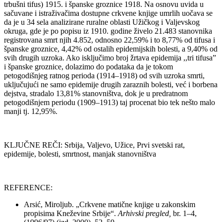
trbušni tifus) 1915. i španske groznice 1918. Na osnovu uvida u
sačuvane i istraživačima dostupne crkvene knjige umrlih uočava se
da je u 34 sela analizirane ruralne oblasti Užičkog i Valjevskog
okruga, gde je po popisu iz 1910. godine živelo 21.483 stanovnika
registrovana smrt njih 4.852, odnosno 22,59% i to 8,77% od tifusa i
španske groznice, 4,42% od ostalih epidemijskih bolesti, a 9,40% od
svih drugih uzroka. Ako isključimo broj žrtava epidemija ,,tri tifusa”
i španske groznice, dolazimo do podataka da je tokom
petogodišnjeg ratnog perioda (1914–1918) od svih uzroka smrti,
uključujući ne samo epidemije drugih zaraznih bolesti, već i borbena
dejstva, stradalo 13,81% stanovništva, dok je u predratnom
petogodišnjem periodu (1909–1913) taj procenat bio tek nešto malo
manji tj. 12,95%.
KLJUČNE REČI: Srbija, Valjevo, Užice, Prvi svetski rat,
epidemije, bolesti, smrtnost, manjak stanovništva
REFERENCE:
Arsić, Miroljub. „Crkvene matične knjige u zakonskim
propisima Kneževine Srbije“.
Arhivski pregled,
br. 1–4,