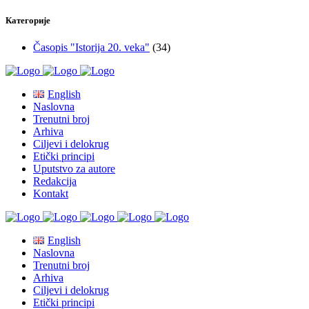
Категорије
Časopis "Istorija 20. veka"
(34)
English
Naslovna
Trenutni broj
Arhiva
Ciljevi i delokrug
Etički principi
Uputstvo za autore
Redakcija
Kontakt
English
Naslovna
Trenutni broj
Arhiva
Ciljevi i delokrug
Etički principi