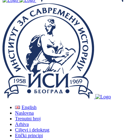
English
Naslovna
Trenutni broj
Arhiva
Ciljevi i delokrug
Etički principi