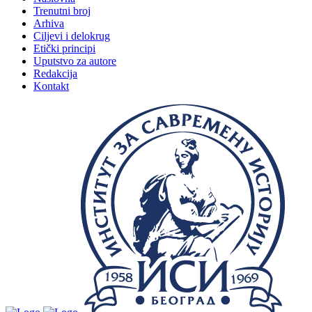
Trenutni broj
Arhiva
Ciljevi i delokrug
Etički principi
Uputstvo za autore
Redakcija
Kontakt