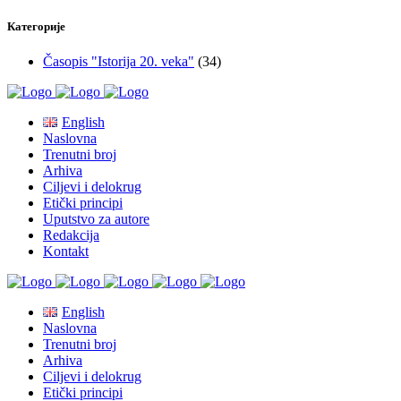
Категорије
Časopis "Istorija 20. veka"
(34)
English
Naslovna
Trenutni broj
Arhiva
Ciljevi i delokrug
Etički principi
Uputstvo za autore
Redakcija
Kontakt
English
Naslovna
Trenutni broj
Arhiva
Ciljevi i delokrug
Etički principi