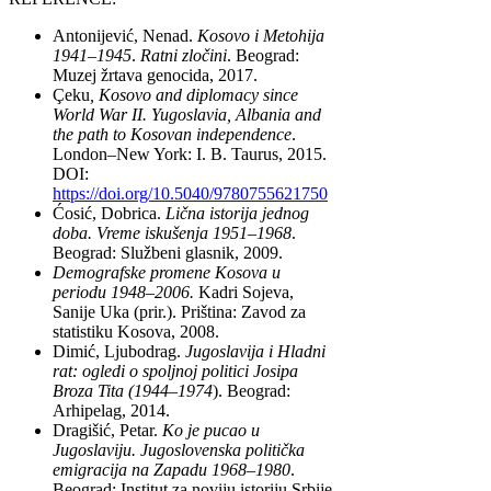
Antonijević, Nenad.
Kosovo i Metohija
1941–1945
.
Ratni zločini
. Beograd:
Muzej žrtava genocida, 2017.
Çeku
,
Kosovo and diplomacy since
World War II. Yugoslavia, Albania and
the path to Kosovan independence
.
London–New York: I. B. Taurus, 2015.
DOI:
https://doi.org/10.5040/9780755621750
Ćosić, Dobrica.
Lična istorija jednog
doba. Vreme iskušenja 1951–1968
.
Beograd: Službeni glasnik, 2009.
Demografske promene Kosova u
periodu 1948–2006.
Kadri Sojeva,
Sanije Uka (prir.). Priština: Zavod za
statistiku Kosova, 2008.
Dimić, Ljubodrag.
Jugoslavija i Hladni
rat: ogledi o spoljnoj politici Josipa
Broza Tita (1944–1974
). Beograd:
Arhipelag, 2014.
Dragišić, Petar.
Ko je pucao u
Jugoslaviju. Jugoslovenska politička
emigracija na Zapadu 1968–1980
.
Beograd: Institut za noviju istoriju Srbije,