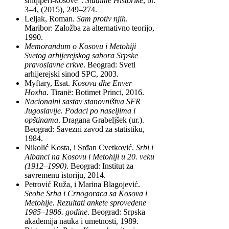
shiqipëri-kosove“.
Studime Historike
, br.
3–4, (2015), 249–274.
Leljak, Roman.
Sam protiv njih
.
Maribor: Založba za alternativno teorijo,
1990.
Memorandum o Kosovu i Metohiji
Svetog arhijerejskog sabora Srpske
pravoslavne crkve
. Beograd: Sveti
arhijerejski sinod SPC, 2003.
Myftary, Esat.
Kosova dhe Enver
Hoxha
. Tiranë: Botimet Princi, 2016.
Nacionalni sastav stanovništva SFR
Jugoslavije. Podaci po naseljima i
opštinama
. Dragana Grabeljšek (ur.).
Beograd: Savezni zavod za statistiku,
1984.
Nikolić Kosta, i Srđan Cvetković.
Srbi i
Albanci na Kosovu i Metohiji u 20. veku
(1912–1990)
. Beograd: Institut za
savremenu istoriju, 2014.
Petrović Ruža, i Marina Blagojević.
Seobe
Srba i Crnogoraca sa Kosova i
Metohije. Rezultati ankete sprovedene
1985–1986. godine
. Beograd: Srpska
akademija nauka i umetnosti, 1989.