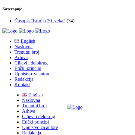
Категорије
Časopis "Istorija 20. veka"
(34)
English
Naslovna
Trenutni broj
Arhiva
Ciljevi i delokrug
Etički principi
Uputstvo za autore
Redakcija
Kontakt
English
Naslovna
Trenutni broj
Arhiva
Ciljevi i delokrug
Etički principi
Uputstvo za autore
Redakcija