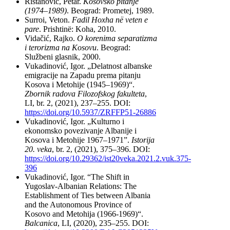
Ristanović, Petar.
Kosovsko pitanje
(1974–1989)
. Beograd: Prometej, 1989.
Surroi, Veton.
Fadil Hoxha në veten e
pare
. Prishtinë: Koha, 2010.
Vidačić, Rajko.
O korenima separatizma
i terorizma na Kosovu
. Beograd:
Službeni glasnik, 2000.
Vukadinović, Igor. „Delatnost albanske
emigracije na Zapadu prema pitanju
Kosova i Metohije (1945–1969)“.
Zbornik radova Filozofskog fakulteta
,
LI, br. 2, (2021), 237–255. DOI:
https://doi.org/10.5937/ZRFFP51-26886
Vukadinović, Igor. „Kulturno i
ekonomsko povezivanje Albanije i
Kosova i Metohije 1967–1971”.
Istorija
20. veka
, br. 2, (2021), 375–396. DOI:
https://doi.org/10.29362/ist20veka.2021.2.vuk.375-
396
Vukadinović, Igor. “The Shift in
Yugoslav-Albanian Relations: The
Establishment of Ties between Albania
and the Autonomous Province of
Kosovo and Metohija (1966-1969)“.
Balcanica
, LI, (2020), 235–255. DOI: