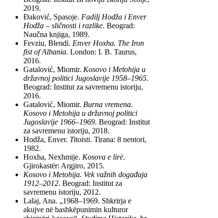
2019.
Đaković, Spasoje.
Fadilj Hodža i Enver
Hodža – sličnosti i razlike
. Beograd:
Naučna knjiga, 1989.
Fevziu, Blendi.
Enver Hoxha. The Iron
fist of Albania
. London: I. B. Taurus,
2016.
Gatalović, Miomir.
Kosovo i Metohija u
državnoj politici Jugoslavije 1958–1965
.
Beograd: Institut za savremenu istoriju,
2016.
Gatalović, Miomir.
Burna vremena
.
Kosovo i Metohija u državnoj politici
Jugoslavije 1966–1969
. Beograd: Institut
za savremenu istoriju, 2018.
Hodža, Enver.
Titoisti
. Tirana: 8 nentori,
1982.
Hoxha, Nexhmije.
Kosova e lirë
.
Gjirokastër: Argjiro, 2015.
Kosovo i Metohija. Vek važnih događaja
1912–2012
. Beograd: Institut za
savremenu istoriju, 2012.
Lalaj, Ana. „1968–1969. Shkrirja e
akujve në bashkëpunimin kulturor