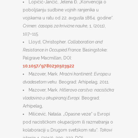
Lopičić-Jančić, Jelena Đ. „Konvencija o
poboljšanju sudbine vojnih ranjenika u
vojskama u ratu od 22. avgusta 1864. godine“.
Crimen: časopis za krivične nauke
, 1, (2011),
107–115.
Lloyd, Christopher.
Collaboration and
Resistance in Occupied France.
Basingstoke:
Palgrave Macmillan, DOI:
10.1057/9780230503922
Mazover, Mark.
Mračni kontinent: Evropa u
dvadesetom veku
.
Beograd: Arhipelag, 2011.
Mazover, Mark.
Hitlerovo carstv
o: nacistička
vladavina u okupiranoj Evropi.
Beograd:
Arhipelag,
Milićević, Nataša. „Opasne veze“ u Evropi
pod nacističkom okupacijom ili razmatranja o
kolaboraciji u Drugom svetskom ratu“.
Tokovi