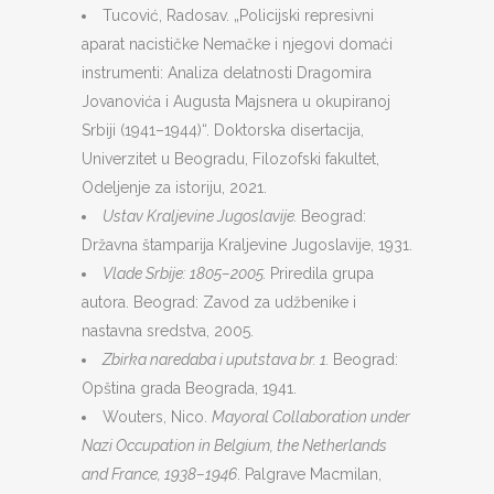
Tucović, Radosav. „Policijski represivni
aparat nacističke Nemačke i njegovi domaći
instrumenti: Analiza delatnosti Dragomira
Jovanovića i Augusta Majsnera u okupiranoj
Srbiji (1941–1944)“. Doktorska disertacija,
Univerzitet u Beogradu, Filozofski fakultet,
Odeljenje za istoriju, 2021.
Ustav Kraljevine Jugoslavije.
Beograd:
Državna štamparija Kraljevine Jugoslavije, 1931.
Vlade Srbije: 1805–2005.
Priredila grupa
autora. Beograd: Zavod za udžbenike i
nastavna sredstva, 2005.
Zbirka naredaba i uputstava br. 1.
Beograd:
Opština grada Beograda, 1941.
Wouters, Nico.
Mayoral Collaboration under
Nazi Occupation in Belgium, the Netherlands
and France, 1938
–
1946
. Palgrave Macmilan,