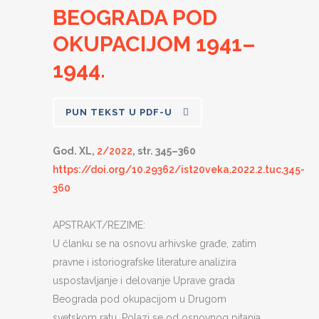
BEOGRADA POD
OKUPACIJOM 1941–
1944.
PUN TEKST U PDF-U
God. XL,
2/2022
, str. 345–360
https://doi.org/10.29362/ist20veka.2022.2.tuc.345-
360
APSTRAKT/REZIME:
U članku se na osnovu arhivske građe, zatim
pravne i istoriografske literature analizira
uspostavljanje i delovanje Uprave grada
Beograda pod okupacijom u Drugom
svetskom ratu. Polazi se od osnovnog pitanja