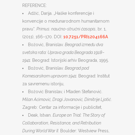
REFERENCE:
Adžić, Darija. „Haške konferencije i
konvencije o međunarodnom humanitarnom
pravu“.
Primus: naučno-stručni časopis
, br. 1,
(2011), 166–170. DOI:
10.7251/PRI1204166A
Božović, Branislav.
Beograd između dva
svetska rata: Uprava grada Beograda 1918–
1941.
Beograd: Istorijski arhiv Beograda, 1995.
Božović, Branislav.
Beograd pod
Komesarskom upravom 1941.
Beograd: Institut
za savremenu istoriju,
Božović Branislav, i Mladen Stefanović.
Milan Aćimović, Dragi Jovanović, Dimitrije Ljotić
.
Zagreb: Centar za informacije i publicitet,
Deak, Istvan.
Europe on Trial: The Story of
Collaboration, Resistance, and Retribution
During World War II.
Boulder: Westview Press,