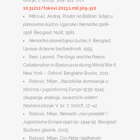
istorije,
1, (2013), 309–322. DOI:
10.31212/tokovi.2013.1.mil.309-322
Mitrović, Andrej.
Prodor na Balkan: Srbija u
planovima Austro-Ugarske i Nemačke 1908–
1918.
Beograd: Nolit, 1981.
Nemačka obaveštajna služba,
II. Beograd:
Uprava državne bezbednosti, 1955.
Rein, Leonid.
The Kings and the Pawns:
Collaboration in Byelorussia during World War II.
New York – Oxford: Berghahn Books, 2011.
Ristović, Milan. „Nacistička dominacija u
istočnoj i jugoistočnoj Evropi 1939–1945:
okupacija, aneksija, saveznički sistem“.
Nastava istorije,
V, br. 7, (2007), 17–42.
Ristović, Milan.
Nemački
„
novi poredak
“
i
Jugoistočna Evropa
1940/41
–
1944/45.
Beograd:
Službeni glasnik, 2005.
Ristović, Milan.
Crni Petar i balkanski