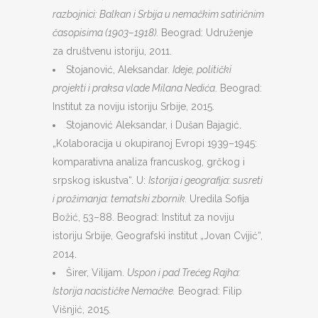
razbojnici: Balkan i Srbija u nemačkim satiričnim
časopisima (1903–1918).
Beograd: Udruženje
za društvenu istoriju, 2011.
Stojanović, Aleksandar.
Ideje, politički
projekti i praksa vlade Milana Nedića
. Beograd:
Institut za noviju istoriju Srbije, 2015.
Stojanović Aleksandar, i Dušan Bajagić.
„Kolaboracija u okupiranoj Evropi 1939–1945:
komparativna analiza francuskog, grčkog i
srpskog iskustva“. U:
Istorija i geografija: susreti
i prožimanja: tematski zbornik.
Uredila Sofija
Božić, 53–88. Beograd: Institut za noviju
istoriju Srbije, Geografski institut „Jovan Cvijić“,
2014.
Širer, Vilijam.
Uspon i pad Trećeg
R
ajha
:
Istorija nacističke Nemačke
.
Beograd: Filip
Višnjić, 2015.