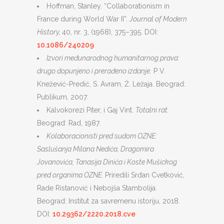
Hoffman, Stanley. “Collaborationism in
France during World War II”.
Journal of Modern
History,
40, nr. 3, (1968), 375–395. DOI:
10.1086/240209
Izvori međunarodnog humanitarnog prava:
drugo dopunjeno i prerađeno izdanje
.
P V.
Knežević-Predić, S. Avram, Ž. Ležaja. Beograd:
Publikum, 2007.
Kalvokorezi Piter, i Gaj Vint.
Totalni rat
.
Beograd: Rad, 1987.
Kolaboracionisti pred sudom OZNE:
Saslušanja Milana Nedića, Dragomira
Jovanovića, Tanasija Dinića i Koste Mušickog
pred organima OZNE.
Priredili Srđan Cvetković,
Rade Ristanović i Nebojša Stambolija.
Beograd: Institut za savremenu istoriju, 2018.
DOI:
10.29362/2220.2018.cve