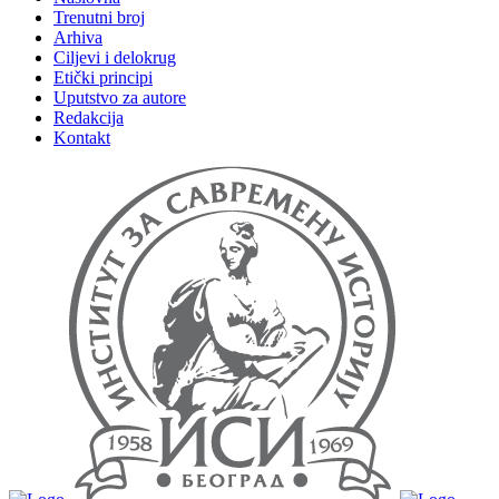
Trenutni broj
Arhiva
Ciljevi i delokrug
Etički principi
Uputstvo za autore
Redakcija
Kontakt