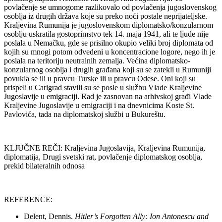
povlačenje se umnogome razlikovalo od povlačenja jugoslovenskog
osoblja iz drugih država koje su preko noći postale neprijateljske.
Kraljevina Rumunija je jugoslovenskom diplomatsko/konzularnom
osoblju uskratila gostoprimstvo tek 14. maja 1941, ali te ljude nije
poslala u Nemačku, gde se prisilno okupio veliki broj diplomata od
kojih su mnogi potom odvedeni u koncentracione logore, nego ih je
poslala na teritoriju neutralnih zemalja. Većina diplomatsko-
konzularnog osoblja i drugih građana koji su se zatekli u Rumuniji
povukla se ili u pravcu Turske ili u pravcu Odese. Oni koji su
prispeli u Carigrad stavili su se posle u službu Vlade Kraljevine
Jugoslavije u emigraciji. Rad je zasnovan na arhivskoj građi Vlade
Kraljevine Jugoslavije u emigraciji i na dnevnicima Koste St.
Pavlovića, tada na diplomatskoj službi u Bukureštu.
KLJUČNE REČI: Kraljevina Jugoslavija, Kraljevina Rumunija,
diplomatija, Drugi svetski rat, povlačenje diplomatskog osoblja,
prekid bilateralnih odnosa
REFERENCE:
Delent, Dennis.
Hitler’s Forgotten Ally: Ion Antonescu and