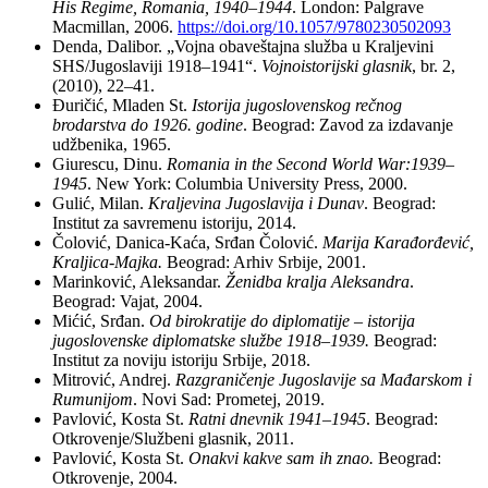
His Regime, Romania, 1940–1944
. London: Palgrave
Macmillan, 2006.
https://doi.org/10.1057/9780230502093
Denda, Dalibor. „Vojna obaveštajna služba u Kraljevini
SHS/Jugoslaviji 1918–1941“.
Vojnoistorijski glasnik
, br. 2,
(2010), 22–41.
Đuričić, Mladen St.
Istorija jugoslovenskog rečnog
brodarstva do 1926. godine
. Beograd: Zavod za izdavanje
udžbenika, 1965.
Giurescu, Dinu.
Romania in the Second World War:1939–
1945
. New York: Columbia University Press, 2000.
Gulić, Milan.
Kraljevina Jugoslavija i Dunav
. Beograd:
Institut za savremenu istoriju, 2014.
Čolović, Danica-Kaća, Srđan Čolović.
Marija Karađorđević,
Kraljica-Majka.
Beograd: Arhiv Srbije, 2001.
Marinković, Aleksandar.
Ženidba kralja Aleksandra
.
Beograd: Vajat, 2004.
Mićić, Srđan.
Od birokratije do diplomatije – istorija
jugoslovenske diplomatske službe 1918–1939.
Beograd:
Institut za noviju istoriju Srbije, 2018.
Mitrović, Andrej.
Razgraničenje Jugoslavije sa Mađarskom i
Rumunijom
. Novi Sad: Prometej, 2019.
Pavlović, Kosta St.
Ratni dnevnik 1941–1945
. Beograd:
Otkrovenje/Službeni glasnik, 2011.
Pavlović, Kosta St.
Onakvi kakve sam ih znao.
Beograd:
Otkrovenje, 2004.