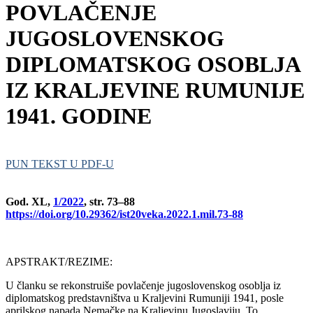
POVLAČENJE
JUGOSLOVENSKOG
DIPLOMATSKOG OSOBLJA
IZ KRALJEVINE RUMUNIJE
1941. GODINE
PUN TEKST U PDF-U
God. XL,
1/2022
, str. 73–88
https://doi.org/10.29362/ist20veka.2022.1.mil.73-88
APSTRAKT/REZIME:
U članku se rekonstruiše povlačenje jugoslovenskog osoblja iz
diplomatskog predstavništva u Kraljevini Rumuniji 1941, posle
aprilskog napada Nemačke na Kraljevinu Jugoslaviju. To