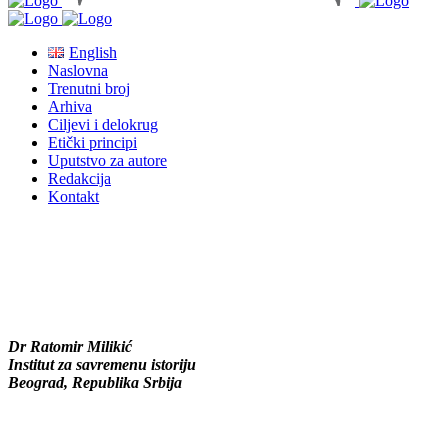
English
Naslovna
Trenutni broj
Arhiva
Ciljevi i delokrug
Etički principi
Uputstvo za autore
Redakcija
Kontakt
Dr Ratomir Milikić
Institut za savremenu istoriju
Beograd, Republika Srbija