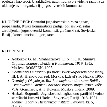
posluže i kao taoci. U zaključku, autor nudi svoje viđenje razloga za
ukidanje ovih organizacija jugoslovenskih komunista.
KLJUČNE REČI: Centralni jugoslovenski biro za agitaciju i
propagandu, Ruska komunistička partija (boljševika), ratni
zarobljenici, jugoslovenski komunisti, građanski rat, Sovjetska
Rusija, koncentracioni logori, taoci
REFERENCE:
Adibekov, G. M., Shahnazarova, E. N. i K. K. Shirinya.
Organizacionnaya struktura Kominterna. 1919–1943.
Moskva: ROSSPEN, 1997.
Dokumenty i materialy po istorii sovetsko-pol’skih otnoshenij
,
III. I. A. Hrenov, otv. red. Moskva: Izdatel’stvo Nauka, 1965.
Gvardejcy Oktyabrya. Rol’ korennyh narodov stran Baltii v
ustanovlenii i ukreplenii bol’shevistskogo stroya
. Priređivači:
V. A. Goncharov, A. I. Kokurin. Moskva: Indrik, 2009.
Hrabak, Bogumil. „Jugoslovenski agitaciono-partijski i vojno-
starešinski kursevi i škole u Sovjetskoj Rusiji 1918–1921.
godine“.
Zbornik Historijskog instituta Slavonije
, br. 5,
(1967).