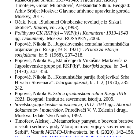
Timofejev, Goran Miloradović, Aleksandar Silkin. Beograd:
Arhiv Srbiјe; Moskva: Glavnoe arhivnoe upravlenie goroda
Moskvy, 2017.
Očak, Ivan. „Sudionici Oktobarske revolucije iz Siska i
okolice“.
Radovi
, vol. 26, (1993).
Politbyuro CK RKP(b) – VKP(b) i Komintern: 1919–1943
gg. Dokumenty
. Moskva: ROSSPEN, 2004.
Popović, Nikola B. „Jugoslovenska centralna komunistička
organizacija u Rusiji (1918–1921)“.
Prilozi za istoriju
socijalizma
, br. 5, (1968), 237–318.
Popović, Nikola B. „Isključenje dr Vukašina Markovića iz
Jugoslovenske grupe pri RKP(b)“.
Istorijski zapisi
, br. 3–4,
(1970), 347–354.
Popović, Nikola B. „Komunistička partija (boljševika) Srba,
Hrvata i Slovenaca“.
Istorijski glasnik
, br. 1–2, (1970), 235–
242.
Popović, Nikola B.
Srbi u građanskom ratu u Rusiji 1918–
1921.
Beograd: Institut za savremenu istoriju, 2005.
Sovetsko-yugoslavskie otnosheniya, 1917–1941 gg.: Sbornik
dokumentov i materialov
. Priređivači V. V. Zelenin i drugi.
Moskva: Izdatel’stvo Nauka, 1992.
Timofeev, Aleksej. „Metamorfozy pamyati o boevom bratstve
russkih i serbov v gody Vtoroj mirovoj vojny v sovremennoj
Serbii“.
Vestnik MGIMO-Universiteta
, br. 4, (2020), 142–156.