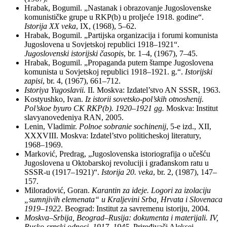
Hrabak, Bogumil. „Nastanak i obrazovanje Jugoslovenske
komunističke grupe u RKP(b) u proljeće 1918. godine“.
Istorija XX veka
, IX, (1968), 5–62.
Hrabak, Bogumil. „Partijska organizacija i forumi komunista
Jugoslovena u Sovjetskoj republici 1918–1921“.
Jugoslovenski istorijski časopis
, br. 1–4, (1967), 7–45.
Hrabak, Bogumil. „Propaganda putem štampe Jugoslovena
komunista u Sovjetskoj republici 1918–1921. g.“.
Istorijski
zapisi
, br. 4, (1967), 661–712.
Istoriya Yugoslavii.
II
.
Moskva: Izdatel’stvo AN SSSR, 1963.
Kostyushko, Ivan.
Iz istorii sovetsko-pol’skih otnoshenij.
Pol’skoe byuro CK RKP(b). 1920–1921 gg.
Moskva: Institut
slavyanovedeniya RAN, 2005.
Lenin, Vladimir.
Polnoe sobranie sochinenij
, 5-e izd., XII,
XXXVIII. Moskva: Izdatel’stvo politicheskoj literatury,
1968–1969.
Marković, Predrag, „Jugoslovenska istoriografija o učešću
Jugoslovena u Oktobarskoj revoluciji i građanskom ratu u
SSSR-u (1917–1921)“.
Istorija 20. veka
, br. 2, (1987), 147–
157.
Miloradović, Goran.
Karantin za ideje. Logori za izolaciju
„sumnjivih elemenata“ u Kraljevini Srba, Hrvata i Slovenaca
1919–1922
. Beograd: Institut za savremenu istoriju, 2004.
Moskva–Srbiјa, Beograd–Rusiјa: dokumenta i materiјali. IV,
Rusko-srpski odnosi. 1917–1945.
Priređivači Alekseј