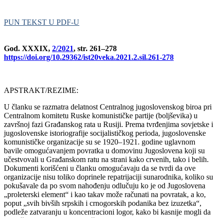
PUN TEKST U PDF-U
God. XXXIX,
2/2021
, str. 261–278
https://doi.org/10.29362/ist20veka.2021.2.sil.261-278
APSTRAKT/REZIME:
U članku se razmatra delatnost Centralnog jugoslovenskog biroa pri
Centralnom komitetu Ruske komunističke partije (boljševika) u
završnoj fazi Građanskog rata u Rusiji. Prema tvrđenjima sovjetske i
jugoslovenske istoriografije socijalističkog perioda, jugoslovenske
komunističke organizacije su se 1920–1921. godine uglavnom
bavile omogućavanjem povratka u domovinu Jugoslovena koji su
učestvovali u Građanskom ratu na strani kako crvenih, tako i belih.
Dokumenti korišćeni u članku omogućavaju da se tvrdi da ove
organizacije nisu toliko doprinele repatrijaciji sunarodnika, koliko su
pokušavale da po svom nahođenju odlučuju ko je od Jugoslovena
„proleterski element“ i kao takav može računati na povratak, a ko,
poput „svih bivših srpskih i crnogorskih podanika bez izuzetka“,
podleže zatvaranju u koncentracioni logor, kako bi kasnije mogli da