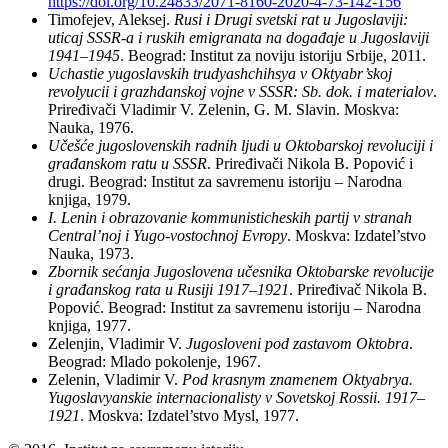
https://doi.org/10.24833/2071-8160-2020-4-73-142-156
Timofejev, Aleksej.
Rusi i Drugi svetski rat u Jugoslaviji:
uticaj SSSR-a i ruskih emigranata na događaje u Jugoslaviji
1941–1945
. Beograd: Institut za noviju istoriju Srbije, 2011.
Uchastie yugoslavskih trudyashchihsya v Oktyabr’skoj
revolyucii i grazhdanskoj vojne v SSSR: Sb. dok. i materialov
.
Priređivači Vladimir V. Zelenin, G. M. Slavin. Moskva:
Nauka, 1976.
Učešće jugoslovenskih radnih ljudi u Oktobarskoj revoluciji i
građanskom ratu u SSSR
. Priređivači Nikola B. Popović i
drugi. Beograd: Institut za savremenu istoriju – Narodna
knjiga, 1979.
I. Lenin i obrazovanie kommunisticheskih partij v stranah
Central’noj i Yugo-vostochnoj Evropy
. Moskva: Izdatel’stvo
Nauka, 1973.
Zbornik sećanja Jugoslovena učesnika Oktobarske revolucije
i građanskog rata u Rusiji 1917–1921
. Priređivač Nikola B.
Popović. Beograd: Institut za savremenu istoriju – Narodna
knjiga, 1977.
Zelenjin, Vladimir V.
Jugosloveni pod zastavom Oktobra
.
Beograd: Mlado pokolenje, 1967.
Zelenin, Vladimir V.
Pod krasnym znamenem Oktyabrya.
Yugoslavyanskie internacionalisty v Sovetskoj Rossii. 1917–
1921
. Moskva: Izdatel’stvo Mysl, 1977.