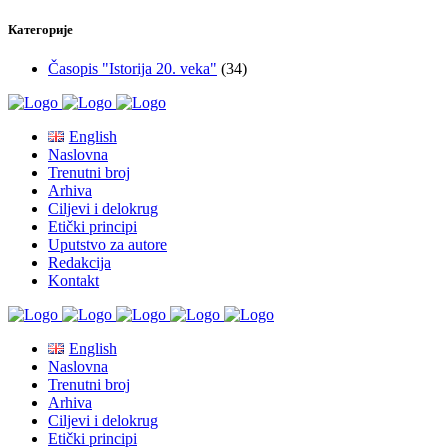
Категорије
Časopis "Istorija 20. veka"
(34)
English
Naslovna
Trenutni broj
Arhiva
Ciljevi i delokrug
Etički principi
Uputstvo za autore
Redakcija
Kontakt
English
Naslovna
Trenutni broj
Arhiva
Ciljevi i delokrug
Etički principi