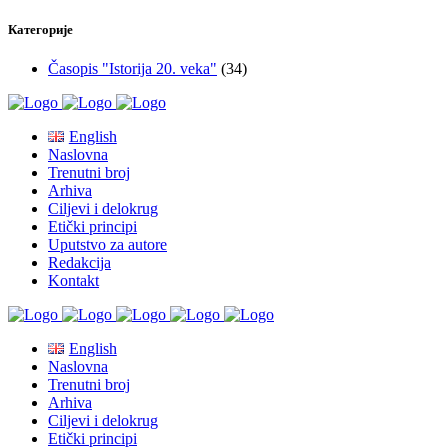
Категорије
Časopis "Istorija 20. veka"
(34)
English
Naslovna
Trenutni broj
Arhiva
Ciljevi i delokrug
Etički principi
Uputstvo za autore
Redakcija
Kontakt
English
Naslovna
Trenutni broj
Arhiva
Ciljevi i delokrug
Etički principi