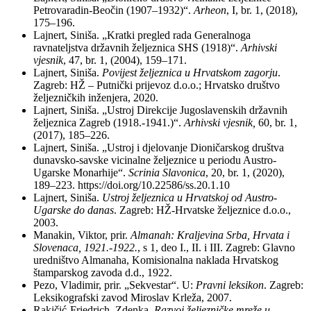
Petrovaradin-Beočin (1907–1932)“.
Arheon
, I, br. 1, (2018),
175–196.
Lajnert, Siniša. „Kratki pregled rada Generalnoga
ravnateljstva državnih željeznica SHS (1918)“.
Arhivski
vjesnik
, 47, br. 1, (2004), 159–171.
Lajnert, Siniša.
Povijest željeznica u Hrvatskom zagorju
.
Zagreb: HŽ – Putnički prijevoz d.o.o.; Hrvatsko društvo
željezničkih inženjera, 2020.
Lajnert, Siniša. „Ustroj Direkcije Jugoslavenskih državnih
željeznica Zagreb (1918.-1941.)“.
Arhivski vjesnik,
60, br. 1,
(2017), 185–226.
Lajnert, Siniša. „Ustroj i djelovanje Dioničarskog društva
dunavsko-savske vicinalne željeznice u periodu Austro-
Ugarske Monarhije“.
Scrinia Slavonica
, 20, br. 1, (2020),
189–223. https://doi.org/10.22586/ss.20.1.10
Lajnert, Siniša.
Ustroj željeznica u Hrvatskoj od Austro-
Ugarske do danas
. Zagreb: HŽ-Hrvatske željeznice d.o.o.,
2003.
Manakin, Viktor, prir.
Almanah: Kraljevina Srba, Hrvata i
Slovenaca, 1921.-1922.
, s 1, deo I., II. i III. Zagreb: Glavno
uredništvo Almanaha, Komisionalna naklada Hrvatskog
štamparskog zavoda d.d., 1922.
Pezo, Vladimir, prir. „Sekvestar“. U:
Pravni leksikon
. Zagreb:
Leksikografski zavod Miroslav Krleža, 2007.
Rakičić-Friedrich, Zdenka
. Razvoj željezničke mreže u