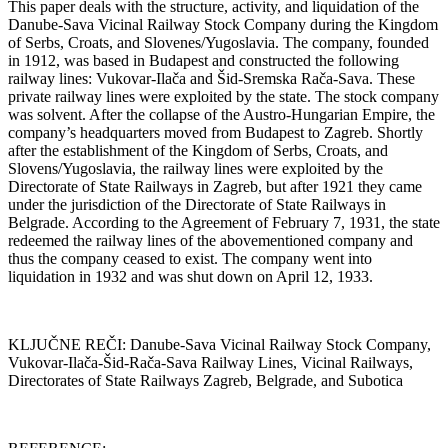
This paper deals with the structure, activity, and liquidation of the
Danube-Sava Vicinal Railway Stock Company during the Kingdom
of Serbs, Croats, and Slovenes/Yugoslavia. The company, founded
in 1912, was based in Budapest and constructed the following
railway lines: Vukovar-Ilača and Šid-Sremska Rača-Sava. These
private railway lines were exploited by the state. The stock company
was solvent. After the collapse of the Austro-Hungarian Empire, the
company’s headquarters moved from Budapest to Zagreb. Shortly
after the establishment of the Kingdom of Serbs, Croats, and
Slovens/Yugoslavia, the railway lines were exploited by the
Directorate of State Railways in Zagreb, but after 1921 they came
under the jurisdiction of the Directorate of State Railways in
Belgrade. According to the Agreement of February 7, 1931, the state
redeemed the railway lines of the abovementioned company and
thus the company ceased to exist. The company went into
liquidation in 1932 and was shut down on April 12, 1933.
KLJUČNE REČI: Danube-Sava Vicinal Railway Stock Company,
Vukovar-Ilača-Šid-Rača-Sava Railway Lines, Vicinal Railways,
Directorates of State Railways Zagreb, Belgrade, and Subotica