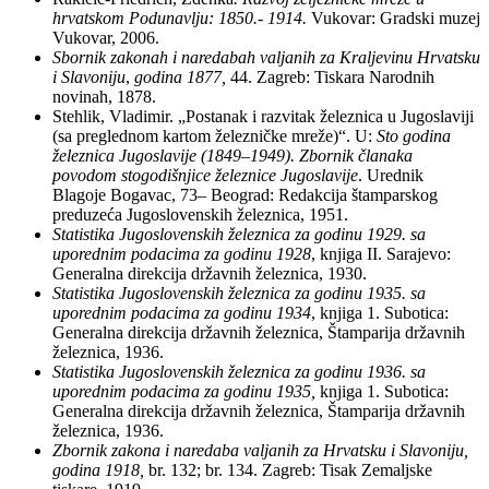
hrvatskom Podunavlju: 1850.- 1914.
Vukovar: Gradski muzej
Vukovar, 2006.
Sbornik zakonah i naredabah
valjanih za Kraljevinu Hrvatsku
i Slavoniju
,
godina 1877,
44. Zagreb: Tiskara Narodnih
novinah, 1878.
Stehlik, Vladimir. „Postanak i razvitak železnica u Jugoslaviji
(sa preglednom kartom železničke mreže)“. U:
Sto godina
železnica Jugoslavije (1849–1949). Zbornik članaka
povodom stogodišnjice železnice Jugoslavije
. Urednik
Blagoje Bogavac, 73
–
Beograd: Redakcija štamparskog
preduzeća Jugoslovenskih železnica, 1951.
Statistika Jugoslovenskih železnica za godinu 1929. sa
uporednim podacima za godinu 1928
, knjiga II. Sarajevo:
Generalna direkcija državnih železnica, 1930.
Statistika Jugoslovenskih železnica za godinu 1935. sa
uporednim podacima za godinu 1934
, knjiga 1. Subotica:
Generalna direkcija državnih železnica, Štamparija državnih
železnica, 1936.
Statistika Jugoslovenskih železnica za godinu 1936. sa
uporednim podacima za godinu 1935,
knjiga 1. Subotica:
Generalna direkcija državnih železnica, Štamparija državnih
železnica, 1936.
Zbornik zakona i naredaba valjanih za Hrvatsku i Slavoniju,
godina 1918,
br. 132; br. 134. Zagreb: Tisak Zemaljske