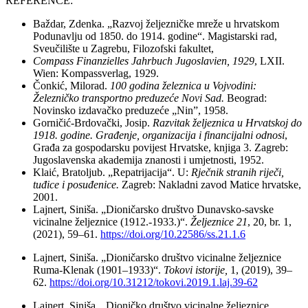
REFERENCE:
Baždar, Zdenka. „Razvoj željezničke mreže u hrvatskom
Podunavlju od 1850. do 1914. godine“. Magistarski rad,
Sveučilište u Zagrebu, Filozofski fakultet,
Compass Finanzielles Jahrbuch Jugoslavien, 1929
, LXII.
Wien: Kompassverlag, 1929.
Čonkić, Milorad.
100 godina železnica u Vojvodini:
Železničko transportno preduzeće Novi Sad.
Beograd:
Novinsko izdavačko preduzeće „Nin”, 1958.
Gorničić-Brdovački, Josip.
Razvitak željeznica u Hrvatskoj do
1918. godine. Građenje, organizacija i financijalni odnosi
,
Građa za gospodarsku povijest Hrvatske, knjiga 3. Zagreb:
Jugoslavenska akademija znanosti i umjetnosti, 1952.
Klaić, Bratoljub. „Repatrijacija“. U:
Rječnik stranih riječi,
tuđice i posuđenice.
Zagreb: Nakladni zavod Matice hrvatske,
2001.
Lajnert, Siniša. „Dioničarsko društvo Dunavsko-savske
vicinalne željeznice (1912.-1933.)“.
Željeznice 21
, 20, br. 1,
(2021), 59–61.
https://doi.org/10.22586/ss.21.1.6
Lajnert, Siniša. „Dioničarsko društvo vicinalne željeznice
Ruma-Klenak (1901–1933)“.
Tokovi istorije,
1, (2019), 39–
62.
https://doi.org/10.31212/tokovi.2019.1.laj.39-62
Lajnert, Siniša. „Dioničko društvo vicinalne željeznice