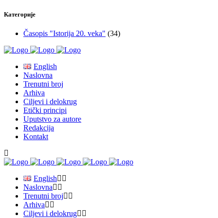
Категорије
Časopis "Istorija 20. veka"
(34)
English
Naslovna
Trenutni broj
Arhiva
Ciljevi i delokrug
Etički principi
Uputstvo za autore
Redakcija
Kontakt
English
Naslovna
Trenutni broj
Arhiva
Ciljevi i delokrug