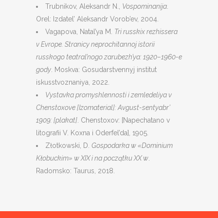
Trubnikov, Aleksandr N.,
Vospominanija
.
Orel: Izdatel’ Aleksandr Vorob’ev, 2004.
Vagapova, Natal’ya M.
Tri russkix rezhissera
v Evrope. Stranicy neprochitannoj istorii
russkogo teatral’nogo zarubezh’ya: 1920–1960-e
gody
. Moskva: Gosudarstvennyj institut
iskusstvoznaniya, 2022.
Vystavka promyshlennosti i zemledeliya v
Chenstoxove [Izomaterial]: Avgust-sentyabr’
1909: [plakat]
. Chenstoxov: [Napechatano v
litografii V. Koxna i Oderfel’da], 1905.
Złotkowski, D.
Gospodarka w «Dominium
Kłobuckim» w XIX i na początku XX w
.
Radomsko: Taurus, 2018.