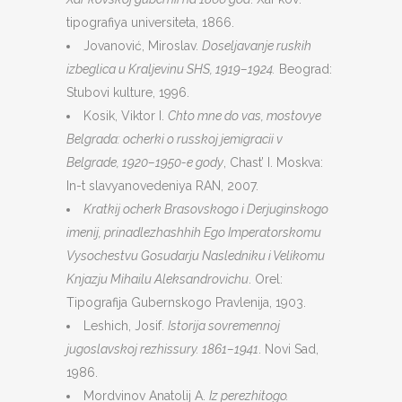
tipografiya universiteta, 1866.
Jovanović, Miroslav.
Doseljavanje ruskih
izbeglica u Kraljevinu SHS, 1919–1924.
Beograd:
Stubovi kulture, 1996.
Kosik, Viktor I.
Chto mne do vas, mostovye
Belgrada: ocherki o russkoj jemigracii v
Belgrade, 1920–1950-e gody
, Chast’ I. Moskva:
In-t slavyanovedeniya RAN, 2007.
Kratkij ocherk Brasovskogo i Derjuginskogo
imenij, prinadlezhashhih Ego Imperatorskomu
Vysochestvu Gosudarju Nasledniku i Velikomu
Knjazju Mihailu Aleksandrovichu
. Orel:
Tipografija Gubernskogo Pravlenija, 1903.
Leshich, Josif.
Istorija sovremennoj
jugoslavskoj rezhissury. 1861–1941
. Novi Sad,
1986.
Mordvinov Anatolij A.
Iz perezhitogo.