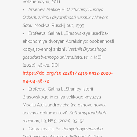
Solzhenicyna, 2011
Arsen’ev, Aleksej B.
U izluchiny Dunaya:
Ocherki zhizni i deyatel’nosti russkix v Novom
Sadu
. Moskva: Russkij put’, 1999.
Erofeeva, Galina I. „Brasovskaya usad’ba-
ehkonomiya dvoryan Apraksinyx: osobennosti
xozyajstvennoj zhizni“.
Vestnik Bryanskogo
gosudarstvennogo universiteta
, № 4 (46),
(2020), 56–72. DOI:
https://doi.org/10.22281/2413-9912-2020-
04-04-56-72
Erofeeva, Galina I. „Stranicy istorii
Brasovskogo imeniya velikogo knyazya
Mixaila Aleksandrovicha (na osnove novyx
arxivnyx dokumentov)“.
Kul’turnyj landshaft
regionov
, t.3, № 5, (2021), 33–52.
Golyaxovskij, Ya.
Pamyatnaya knizhka
Xar’kovskoj gubernii na 1866 god
. Xar’kov: