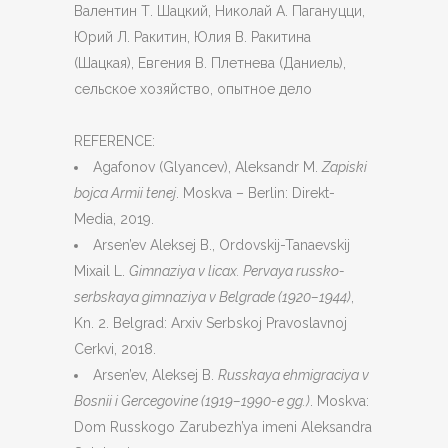
Валентин Т. Шацкий, Николай А. Пагануцци,
Юрий Л. Ракитин, Юлия В. Ракитина
(Шацкая), Евгения В. Плетнева (Даниель),
сельское хозяйство, опытное дело
REFERENCE:
Agafonov (Glyancev), Aleksandr M.
Zapiski
bojca Armii tenej
. Moskva – Berlin: Direkt-
Media, 2019.
Arsen’ev Aleksej B., Ordovskij-Tanaevskij
Mixail L.
Gimnaziya v licax. Pervaya russko-
serbskaya gimnaziya v Belgrade (1920–1944)
,
Kn. 2. Belgrad: Arxiv Serbskoj Pravoslavnoj
Cerkvi, 2018.
Arsen’ev, Aleksej B.
Russkaya ehmigraciya v
Bosnii i Gercegovine (1919–1990-e gg.)
. Moskva:
Dom Russkogo Zarubezh’ya imeni Aleksandra