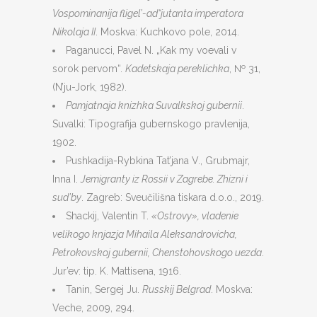
Vospominanija fligel’-ad“jutanta imperatora
Nikolaja II
. Moskva: Kuchkovo pole, 2014.
Paganucci, Pavel N. „Kak my voevali v
sorok pervom“.
Kadetskaja pereklichka
, № 31,
(N’ju-Jork, 1982).
Pamjatnaja knizhka Suvalkskoj gubernii
.
Suvalki: Tipografija gubernskogo pravlenija,
1902.
Pushkadija-Rybkina Tat’jana V., Grubmajr,
Inna I.
Jemigranty iz Rossii v Zagrebe. Zhizni i
sud’by
. Zagreb: Sveučilišna tiskara d.o.o., 2019.
Shackij, Valentin T.
«Ostrovy», vladenie
velikogo knjazja Mihaila Aleksandrovicha,
Petrokovskoj gubernii, Chenstohovskogo uezda
.
Jur’ev: tip. K. Mattisena, 1916.
Tanin, Sergej Ju.
Russkij Belgrad
. Moskva:
Veche, 2009, 294.