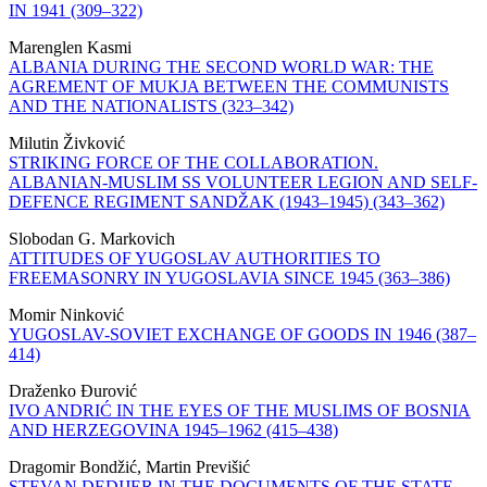
IN 1941 (309–322)
Marenglen Kasmi
ALBANIA DURING THE SECOND WORLD WAR: THE
AGREMENT OF MUKJA BETWEEN THE COMMUNISTS
AND THE NATIONALISTS (323–342)
Milutin Živković
STRIKING FORCE OF THE COLLABORATION.
ALBANIAN-MUSLIM SS VOLUNTEER LEGION AND SELF-
DEFENCE REGIMENT SANDŽAK (1943–1945) (343–362)
Slobodan G. Markovich
ATTITUDES OF YUGOSLAV AUTHORITIES TO
FREEMASONRY IN YUGOSLAVIA SINCE 1945 (363–386)
Momir Ninković
YUGOSLAV-SOVIET EXCHANGE OF GOODS IN 1946 (387–
414)
Draženko Đurović
IVO ANDRIĆ IN THE EYES OF THE MUSLIMS OF BOSNIA
AND HERZEGOVINA 1945–1962 (415–438)
Dragomir Bondžić, Martin Previšić
STEVAN DEDIJER IN THE DOCUMENTS OF THE STATE