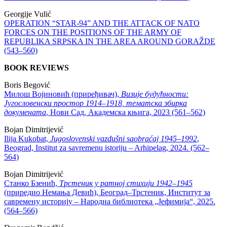
Georgije Vulić
OPERATION “STAR-94” AND THE ATTACK OF NATO
FORCES ON THE POSITIONS OF THE ARMY OF
REPUBLIKA SRPSKA IN THE AREA AROUND GORAŽDE
(543–560)
BOOK REVIEWS
Boris Begović
Милош Војиновић (приређивач),
Визије будућности:
Југословенски простор 1914–1918, тематска збирка
докумената
, Нови Сад, Академска књига, 2023 (561–562)
Bojan Dimitrijević
Ilija Kukobat,
Jugoslovenski vazdušni saobraćaj 1945–1992
,
Beograd, Institut za savremenu istoriju – Arhipelag, 2024. (562–
564)
Bojan Dimitrijević
Станко Бзенић,
Трстеник у ратној стихији 1942–1945
(приредио Немања Девић), Београд–Трстеник, Институт за
савремену историју – Народна библиотека „Јефимија“, 2025.
(564–566)