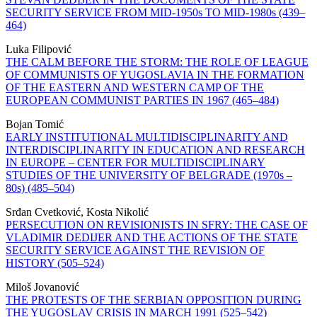
SECURITY SERVICE FROM MID-1950s TO MID-1980s (439–
464)
Luka Filipović
THE CALM BEFORE THE STORM: THE ROLE OF LEAGUE
OF COMMUNISTS OF YUGOSLAVIA IN THE FORMATION
OF THE EASTERN AND WESTERN CAMP OF THE
EUROPEAN COMMUNIST PARTIES IN 1967 (465–484)
Bojan Tomić
EARLY INSTITUTIONAL MULTIDISCIPLINARITY AND
INTERDISCIPLINARITY IN EDUCATION AND RESEARCH
IN EUROPE – CENTER FOR MULTIDISCIPLINARY
STUDIES OF THE UNIVERSITY OF BELGRADE (1970s –
80s) (485–504)
Srđan Cvetković, Kosta Nikolić
PERSECUTION ON REVISIONISTS IN SFRY: THE CASE OF
VLADIMIR DEDIJER AND THE ACTIONS OF THE STATE
SECURITY SERVICE AGAINST THE REVISION OF
HISTORY (505–524)
Miloš Jovanović
THE PROTESTS OF THE SERBIAN OPPOSITION DURING
THE YUGOSLAV CRISIS IN MARCH 1991 (525–542)