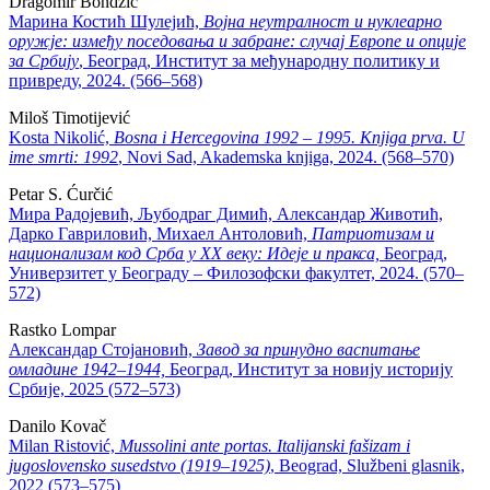
Dragomir Bondžić
Марина Костић Шулејић,
Војна неутралност и нуклеарно
оружје:
између поседовања и забране: случај Европе и опције
за Србију
, Београд, Институт за међународну политику и
привреду, 2024. (566–568)
Miloš Timotijević
Kosta Nikolić,
Bosna i Hercegovina 1992 – 1995. Knjiga prva. U
ime smrti: 1992
, Novi Sad, Akademska knjiga, 2024. (568–570)
Petar S. Ćurčić
Мира Радојевић, Љубодраг Димић, Александар Животић,
Дарко Гавриловић, Михаел Антоловић,
Патриотизам и
национализам код Срба у ХХ веку: Идеје и пракса,
Београд,
Универзитет у Београду – Филозофски факултет, 2024. (570–
572)
Rastko Lompar
Александар Стојановић,
Завод за принудно васпитање
омладине 1942–1944,
Београд, Институт за новију историју
Србије, 2025 (572–573)
Danilo Kovač
Milan Ristović,
Mussolini ante portas. Italijanski fašizam i
jugoslovensko
susedstvo (1919–1925)
, Beograd, Službeni glasnik,
2022 (573–575)