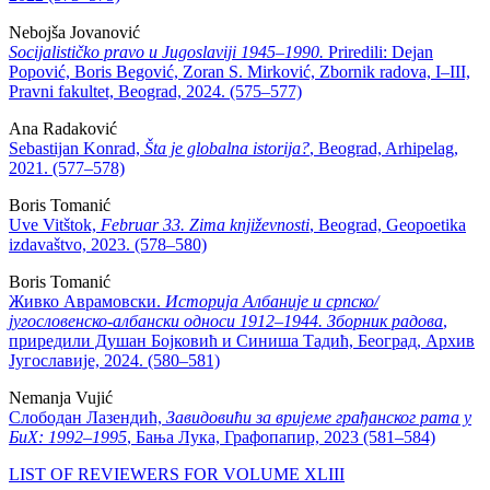
Nebojša Jovanović
Socijalističko pravo u Jugoslaviji 1945–1990.
Priredili: Dejan
Popović, Boris Begović, Zoran S. Mirković, Zbornik radova, I–III,
Pravni fakultet, Beograd, 2024. (575–577)
Ana Radaković
Sebastijan Konrad,
Šta je globalna istorija?
, Beograd, Arhipelag,
2021. (577–578)
Boris Tomanić
Uve Vitštok,
Februar 33. Zima književnosti
, Beograd, Geopoetika
izdavaštvo, 2023. (578–580)
Boris Tomanić
Живко Аврамовски.
Историја Албаније и српско/
југословенско-албански односи 1912–1944. Зборник радова
,
приредили Душан Бојковић и Синиша Тадић, Београд, Архив
Југославије, 2024. (580–581)
Nemanja Vujić
Слободан Лазендић,
Завидовићи за вријеме грађанског рата у
БиХ: 1992–1995
, Бања Лука, Графопапир, 2023 (581–584)
LIST OF REVIEWERS FOR VOLUME XLIII