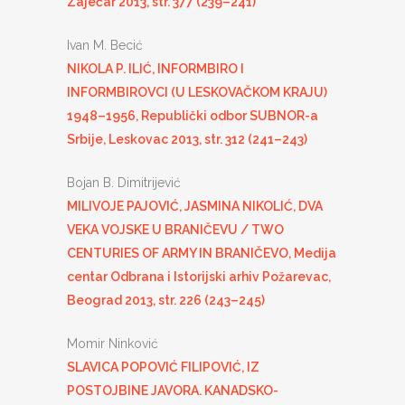
Zaječar 2013, str. 377 (239–241)
Ivan M. Becić
NIKOLA P. ILIĆ, INFORMBIRO I
INFORMBIROVCI (U LESKOVAČKOM KRAJU)
1948–1956, Republički odbor SUBNOR-a
Srbije, Leskovac 2013, str. 312 (241–243)
Bojan B. Dimitrijević
MILIVOJE PAJOVIĆ, JASMINA NIKOLIĆ, DVA
VEKA VOJSKE U BRANIČEVU / TWO
CENTURIES OF ARMY IN BRANIČEVO, Medija
centar Odbrana i Istorijski arhiv Požarevac,
Beograd 2013, str. 226 (243–245)
Momir Ninković
SLAVICA POPOVIĆ FILIPOVIĆ, IZ
POSTOJBINE JAVORA. KANADSKO-